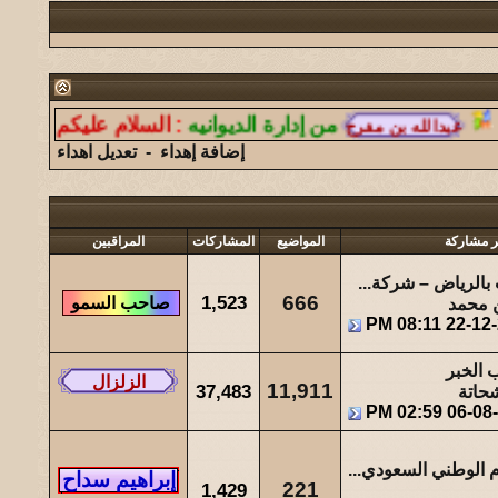
126
146104
آخر رد:
المشرقي
مشاركات
المشاهدات
آخر مشاركة
7
14728
آخر رد:
الغازي
من إدارة الديوانيه
:
السلام عليكم ورحمة الل
مشاركات
المشاهدات
آخر مشاركة
إضافة إهداء
-
تعديل اهداء
11
17692
آخر رد:
همس الغروب
مشاركات
المشاهدات
آخر مشاركة
26
24789
آخر رد:
ابو هشام
ر مشاركة
المواضيع
المشاركات
المراقبين
بالرياض – شركة...
مشاركات
المشاهدات
آخر مشاركة
1,523
666
 محمد
08:11 PM
22-12
289
275908
آخر رد:
عبدالله الشهراني
 الخبر
مشاركات
المشاهدات
آخر مشاركة
11,911
37,483
حاتة
1132
493722
آخر رد:
حتى ظلي له مهابه
02:59 PM
06-08
مشاركات
المشاهدات
آخر مشاركة
م الوطني السعودي...
221
1,429