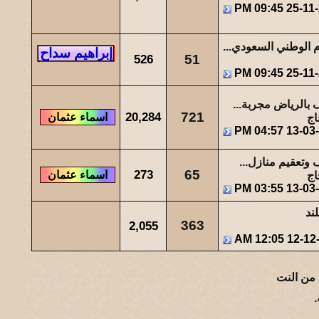
28
66966
آخر رد:
صقر الجنوب
09:45 PM
25-11
مشاركات
المشاهدات
آخر مشاركة
م الوطني السعودي...
23
34424
آخر رد:
صاحب السمو
526
51
09:45 PM
25-11
مشاركات
المشاهدات
آخر مشاركة
49
43973
آخر رد:
والله حالة ...
بالرياض مجربة...
20,284
721
اج
04:57 PM
13-03
مشاركات
المشاهدات
آخر مشاركة
0
47522
آخر رد:
عبدالله بن مفرح
وتعقيم منازل...
273
65
اج
03:55 PM
13-03
لند
363
2,055
12:05 AM
12-12
 من النت
.