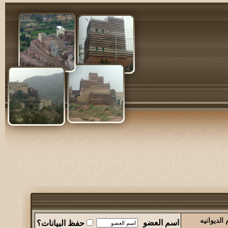
لديوانيه
اسم العضو
حفظ البيانات؟