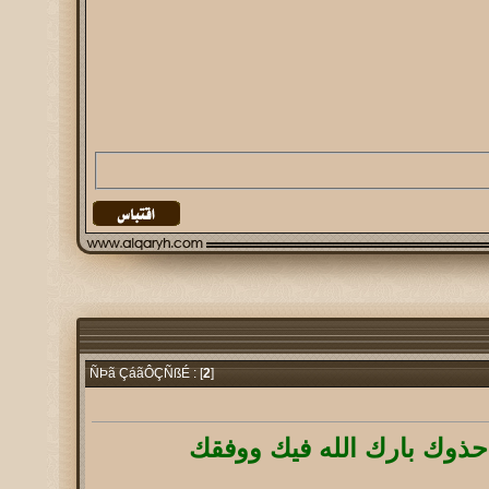
2
]
ÑÞã ÇáãÔÇÑßÉ : [
ذوك بارك الله فيك ووفقك