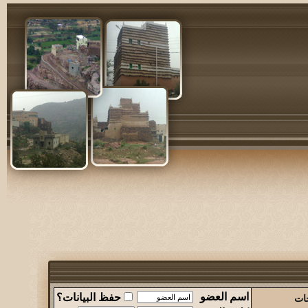
اسم العضو
حفظ البيانات؟
حات