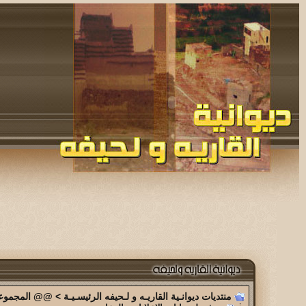
منتديات ديوانـية القاريـه و لـحيفه الرئيسـيـة
>
@@ المجموعة 