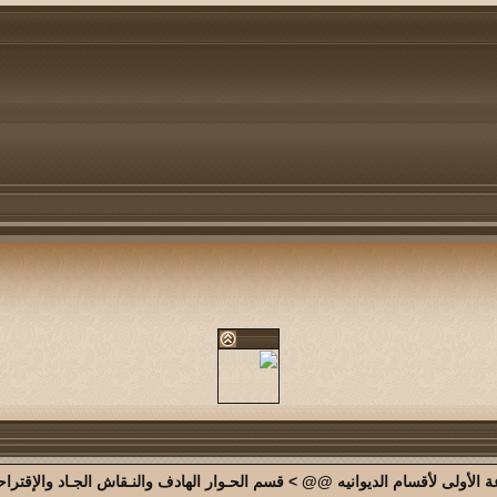
الأولى لأقسام الديوانيه @@
>
قسم الحـوار الهادف والنـقاش الجـاد والإقترا