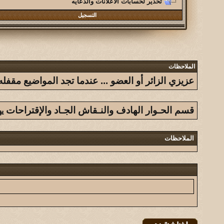
تحذير لحسابات الاعلانات والدعايه
التسجيل
الملاحظات
عزيزي الزائر أو العضو ... عندما تجد المواضيع مق
قسم الحـوار الهادف والنـقاش الجـاد والإقتراحات
ي
الملاحظات