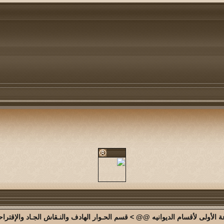
الأولى لأقسام الديوانيه @@
>
قسم الحـوار الهادف والنـقاش الجـاد والإقترا