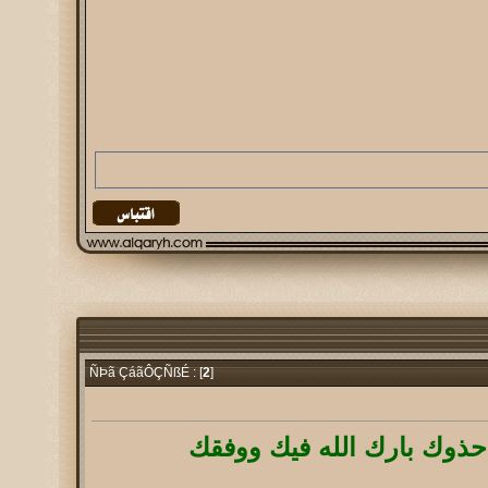
2
]
ÑÞã ÇáãÔÇÑßÉ : [
ذوك بارك الله فيك ووفقك