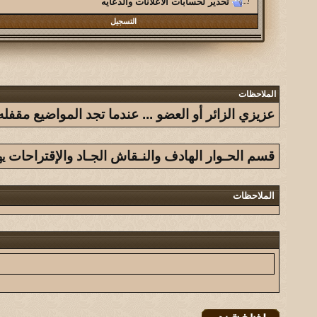
تحذير لحسابات الاعلانات والدعايه
التسجيل
الملاحظات
عزيزي الزائر أو العضو ... عندما تجد المواضيع مق
قسم الحـوار الهادف والنـقاش الجـاد والإقتراحات
ي
الملاحظات