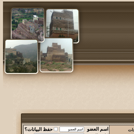
اسم العضو
حفظ البيانات؟
حات