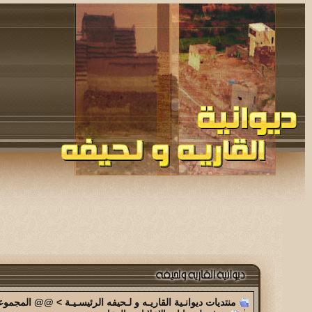
منتديات ديوانـية القاريـه و لـحيفه الرئيسـيـة
>
@@ المجموعة 